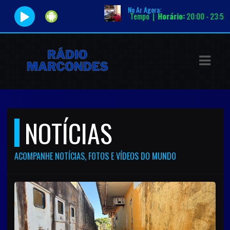
No Ar Agora:
 Loro |
Programa:
Tunel do Tempo |
Horário:
20:00 - 23:59
ASTS
IAS
IA
DOS
NOTÍCIAS
RAMAÇÃO
TOS
ACOMPANHE NOTÍCIAS, FOTOS E VÍDEOS DO MUNDO
E
E
ATO